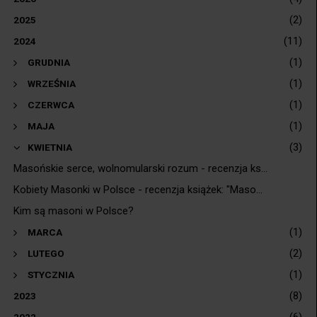
(2)
2025
(11)
2024
(1)
►
GRUDNIA
(1)
►
WRZEŚNIA
(1)
►
CZERWCA
(1)
►
MAJA
(3)
▼
KWIETNIA
Masońskie serce, wolnomularski rozum - recenzja ks...
Kobiety Masonki w Polsce - recenzja książek: "Maso...
Kim są masoni w Polsce?
(1)
►
MARCA
(2)
►
LUTEGO
(1)
►
STYCZNIA
(8)
2023