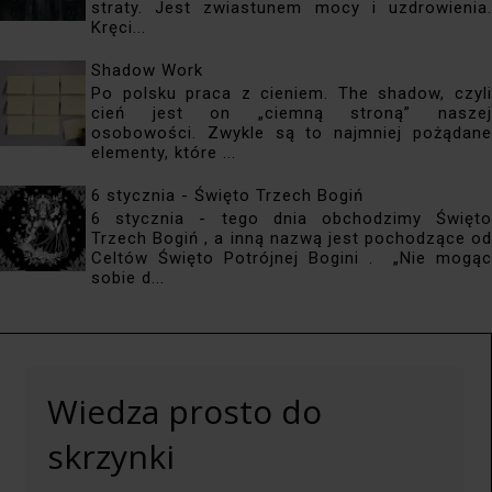
straty. Jest zwiastunem mocy i uzdrowienia.
Kręci...
Shadow Work
Po polsku praca z cieniem. The shadow, czyli
cień jest on „ciemną stroną” naszej
osobowości. Zwykle są to najmniej pożądane
elementy, które ...
6 stycznia - Święto Trzech Bogiń
6 stycznia - tego dnia obchodzimy Święto
Trzech Bogiń , a inną nazwą jest pochodzące od
Celtów Święto Potrójnej Bogini . „Nie mogąc
sobie d...
Wiedza prosto do
skrzynki