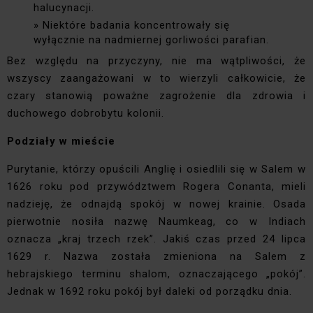
halucynacji.
Niektóre badania koncentrowały się
wyłącznie na nadmiernej gorliwości parafian.
Bez względu na przyczyny, nie ma wątpliwości, że
wszyscy zaangażowani w to wierzyli całkowicie, że
czary stanowią poważne zagrożenie dla zdrowia i
duchowego dobrobytu kolonii.
Podziały w mieście
Purytanie, którzy opuścili Anglię i osiedlili się w Salem w
1626 roku pod przywództwem Rogera Conanta, mieli
nadzieję, że odnajdą spokój w nowej krainie. Osada
pierwotnie nosiła nazwę Naumkeag, co w Indiach
oznacza „kraj trzech rzek”. Jakiś czas przed 24 lipca
1629 r. Nazwa została zmieniona na Salem z
hebrajskiego terminu shalom, oznaczającego „pokój”.
Jednak w 1692 roku pokój był daleki od porządku dnia.