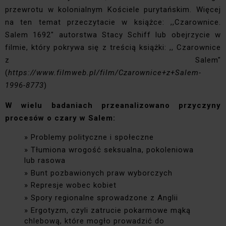
przewrotu w kolonialnym Kościele purytańskim. Więcej
na ten temat przeczytacie w książce: ,,Czarownice.
Salem 1692" autorstwa Stacy Schiff lub obejrzycie w
filmie, który pokrywa się z treścią książki: ,, Czarownice
z Salem"
(
https://www.filmweb.pl/film/Czarownice+z+Salem-
1996-8773
)
W wielu badaniach przeanalizowano przyczyny
procesów o czary w Salem:
Problemy polityczne i społeczne
Tłumiona wrogość seksualna, pokoleniowa
lub rasowa
Bunt pozbawionych praw wyborczych
Represje wobec kobiet
Spory regionalne sprowadzone z Anglii
Ergotyzm, czyli zatrucie pokarmowe mąką
chlebową, które mogło prowadzić do