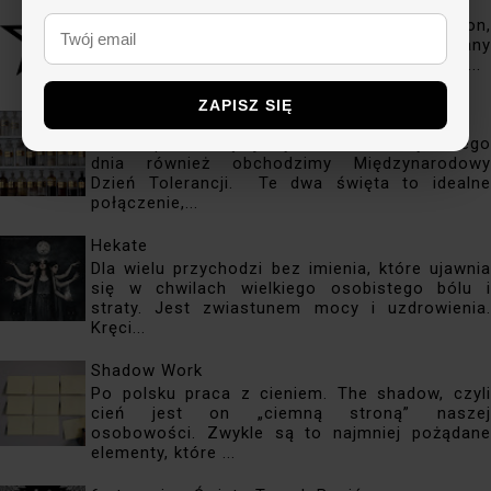
Znaczenie symboli
"Termin symbol pochodzi od st.gr. symbolon,
oznaczającego pierwotnie niewielki, rozłamany
na pół przedmiot z metalu, kości, wypalonej g...
ZAPISZ SIĘ
16 listopada - Dzień Wiedźmy
16 listopada świętujemy Dzień Wiedźmy. Tego
dnia również obchodzimy Międzynarodowy
Dzień Tolerancji. Te dwa święta to idealne
połączenie,...
Hekate
Dla wielu przychodzi bez imienia, które ujawnia
się w chwilach wielkiego osobistego bólu i
straty. Jest zwiastunem mocy i uzdrowienia.
Kręci...
Shadow Work
Po polsku praca z cieniem. The shadow, czyli
cień jest on „ciemną stroną” naszej
osobowości. Zwykle są to najmniej pożądane
elementy, które ...