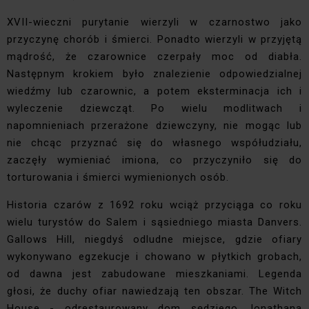
XVII-wieczni purytanie wierzyli w czarnostwo jako
przyczynę chorób i śmierci. Ponadto wierzyli w przyjętą
mądrość, że ​​czarownice czerpały moc od diabła.
Następnym krokiem było znalezienie odpowiedzialnej
wiedźmy lub czarownic, a potem eksterminacja ich i
wyleczenie dziewcząt. Po wielu modlitwach i
napomnieniach przerażone dziewczyny, nie mogąc lub
nie chcąc przyznać się do własnego współudziału,
zaczęły wymieniać imiona, co przyczyniło się do
torturowania i śmierci wymienionych osób.
Historia czarów z 1692 roku wciąż przyciąga co roku
wielu turystów do Salem i sąsiedniego miasta Danvers.
Gallows Hill, niegdyś odludne miejsce, gdzie ofiary
wykonywano egzekucje i chowano w płytkich grobach,
od dawna jest zabudowane mieszkaniami. Legenda
głosi, że duchy ofiar nawiedzają ten obszar. The Witch
House - odrestaurowany dom sędziego Jonathana