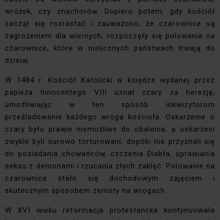
wróżek, czy znachorów. Dopiero potem, gdy kościół
zaczął się rozrastać i zauważono, że czarownice są
zagrożeniem dla wiernych, rozpoczęły się polowania na
czarownice, które w nielicznych państwach trwają do
dzisiaj.
W 1484 r. Kościół Katolicki w księdze wydanej przez
papieża Innocentego VIII uznał czary za herezję,
umożliwiając w ten sposób inkwizytorom
prześladowanie każdego wroga kościoła. Oskarżenie o
czary było prawie niemożliwe do obalenia, a oskarżeni
zwykle byli surowo torturowani, dopóki nie przyznali się
do posiadania chowańców, czczenia Diabła, uprawiania
seksu z demonami i rzucania złych zaklęć. Polowanie na
czarownice stało się dochodowym zajęciem i
skutecznym sposobem zemsty na wrogach.
W XVI wieku reformacja protestancka kontynuowała