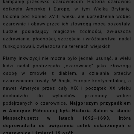
kampanię przeciwko czarownicom. Historia czarownic
dotknęła Amerykę i Europę, w tym Wielką Brytanię.
Ucichła pod koniec XVIII wieku, ale uprzedzenia wobec
czarownic i obawy przed ich złowrogą mocą pozostały.
Ludzie posiadający magiczne zdolności, zwłaszcza
uzdrawiania, płodności, szczęścia i wróżbiarstwa, nadal
funkcjonowali, zwłaszcza na terenach wiejskich.
Plamy Inkwizycji nie można było jednak usunąć, a wielu
ludzi nadal postrzegało „czarownicę” jako złowrogą
osobę w zmowie z diabłem, a działania przeciw
czarownicom trwały. W Anglii, Europie kontynentalnej, a
nawet Ameryce przez cały XIX i początek XX wieku
dochodziło do wybuchów przemocy wobec
podejrzanych o czarownice.
Najgorszym przypadkiem
w Ameryce Północnej była Historia Salem w stanie
Massachusetts w latach 1692–1693, która
doprowadziła do uwięzienia setek oskarżonych o
czarownice i śmierci 19 osób.