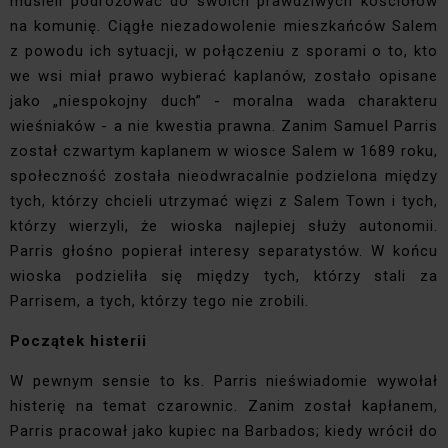
musieli podróżować do swoich prawdziwych kościołów
na komunię. Ciągłe niezadowolenie mieszkańców Salem
z powodu ich sytuacji, w połączeniu z sporami o to, kto
we wsi miał prawo wybierać kaplanów, zostało opisane
jako „niespokojny duch” - moralna wada charakteru
wieśniaków - a nie kwestia prawna. Zanim Samuel Parris
został czwartym kaplanem w wiosce Salem w 1689 roku,
społeczność została nieodwracalnie podzielona między
tych, którzy chcieli utrzymać więzi z Salem Town i tych,
którzy wierzyli, że wioska najlepiej służy autonomii.
Parris głośno popierał interesy separatystów. W końcu
wioska podzieliła się między tych, którzy stali za
Parrisem, a tych, którzy tego nie zrobili.
Początek histerii
W pewnym sensie to ks. Parris nieświadomie wywołał
histerię na temat czarownic. Zanim został kapłanem,
Parris pracował jako kupiec na Barbados; kiedy wrócił do