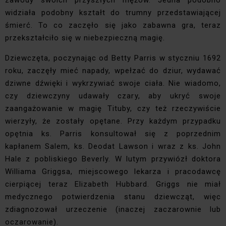
zawody swoich przyszłych mężów. Jedna podobno
widziała podobny kształt do trumny przedstawiającej
śmierć. To co zaczęło się jako zabawna gra, teraz
przekształciło się w niebezpieczną magię.
Dziewczęta, poczynając od Betty Parris w styczniu 1692
roku, zaczęły mieć napady, wpełzać do dziur, wydawać
dziwne dźwięki i wykrzywiać swoje ciała. Nie wiadomo,
czy dziewczyny udawały czary, aby ukryć swoje
zaangażowanie w magię Tituby, czy też rzeczywiście
wierzyły, że zostały opętane. Przy każdym przypadku
opętnia ks. Parris konsultował się z poprzednim
kapłanem Salem, ks. Deodat Lawson i wraz z ks. John
Hale z pobliskiego Beverly. W lutym przywiózł doktora
Williama Griggsa, miejscowego lekarza i pracodawcę
cierpiącej teraz Elizabeth Hubbard. Griggs nie miał
medycznego potwierdzenia stanu dziewcząt, więc
zdiagnozował urzeczenie (inaczej zaczarownie lub
oczarowanie).