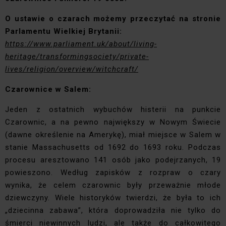
O ustawie o czarach możemy przeczytać na stronie
Parlamentu Wielkiej Brytanii:
https://www.parliament.uk/about/living-
heritage/transformingsociety/private-
lives/religion/overview/witchcraft/
Czarownice w Salem:
Jeden z ostatnich wybuchów histerii na punkcie
Czarownic, a na pewno największy w Nowym Świecie
(dawne określenie na Amerykę), miał miejsce w Salem w
stanie Massachusetts od 1692 do 1693 roku. Podczas
procesu aresztowano 141 osób jako podejrzanych, 19
powieszono. Według zapisków z rozpraw o czary
wynika, że celem czarownic były przeważnie młode
dziewczyny. Wiele historyków twierdzi, że była to ich
„dziecinna zabawa”, która doprowadziła nie tylko do
śmierci niewinnych ludzi, ale także do całkowitego