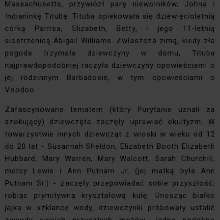
Massachusetts, przywiózł parę niewolników, Johna i
Indianinkę Titubę. Tituba opiekowała się dziewięcioletnią
córką Parrisa, Elizabeth, Betty, i jego 11-letnią
siostrzenicą Abigail Williams. Zwłaszcza zimą, kiedy zła
pogoda trzymała dziewczyny w domu, Tituba
najprawdopodobniej raczyła dziewczyny opowieściami o
jej rodzinnym Barbadosie, w tym opowieściami o
Voodoo.
Zafascynowane tematem (który Purytanie uznali za
szokujący) dziewczęta zaczęły uprawiać okultyzm. W
towarzystwie innych dziewcząt z wioski w wieku od 12
do 20 lat - Susannah Sheldon, Elizabeth Booth Elizabeth
Hubbard, Mary Warren, Mary Walcott, Sarah Churchill,
mercy Lewis i Ann Putnam Jr. (jej matką była Ann
Putnam Sr.) - zaczęły przepowiadać sobie przyszłość,
robiąc prymitywną kryształową kulę. Unosząc białko
jajka w szklance wody, dziewczynki próbowały ustalić