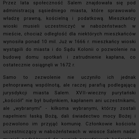
Przez lata społeczność Salem znajdowała się pod
administracją sąsiedniego miasta, które sprawowało
władzę prawną, kościelną i podatkową. Mieszkańcy
wioski musieli uczestniczyć w nabożeństwach w
mieście, chociaż odległość dla niektórych mieszkańców
wynosiła ponad 10 mil. Już w 1666 r. mieszkańcy wioski
wystąpili do miasta i do Sądu Kolonii o pozwolenie na
budowę domu spotkań i zatrudnienie kapłana, co
ostatecznie osiągnęli w 1672 r.
Samo to zezwolenie nie uczyniło ich jednak
pełnoprawną wspólnotą, ale raczej parafią podlegającą
jurysdykcji miasta Salem. XVII-wieczny purytański
„kościół” nie był budynkiem, kapłanem ani uczestnikami,
ale „wybranymi” - kilkoma wybranymi, którzy zostali
napełnieni łaską Bożą, dali świadectwo mocy Bożej i
pozwolono im przyjąć komunię. Członkowie kościoła
uczestniczący w nabożeństwach w wiosce Salem nadal