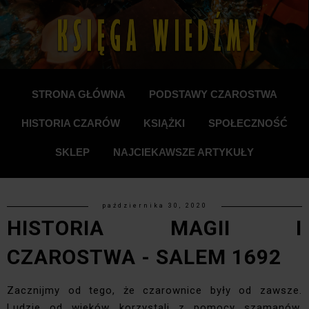
STRONA GŁÓWNA
PODSTAWY CZAROSTWA
HISTORIA CZARÓW
KSIĄŻKI
SPOŁECZNOŚĆ
SKLEP
NAJCIEKAWSZE ARTYKUŁY
października 30, 2020
HISTORIA MAGII I
CZAROSTWA - SALEM 1692
Zacznijmy od tego, że czarownice były od zawsze.
Ludzie od wieków korzystali z pomocy szamanów,