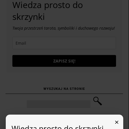
Wiedza prosto do
skrzynki
Twoja przestrzeń tarota, symboliki i duchowego rozwoju!
ZAPISZ SIĘ!
WYSZUKAJ NA STRONIE
×
Wiedza prosto do skrzynki