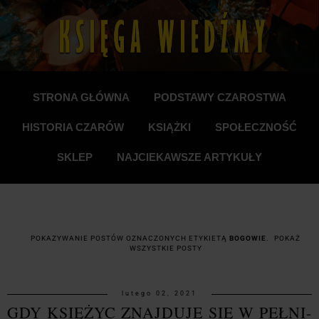
STRONA GŁÓWNA
PODSTAWY CZAROSTWA
HISTORIA CZARÓW
KSIĄŻKI
SPOŁECZNOŚĆ
SKLEP
NAJCIEKAWSZE ARTYKUŁY
POKAZYWANIE POSTÓW OZNACZONYCH ETYKIETĄ
BOGOWIE
.
POKAŻ
WSZYSTKIE POSTY
lutego 02, 2021
GDY KSIĘŻYC ZNAJDUJE SIĘ W PEŁNI-