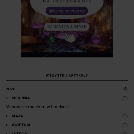
WSZYSTKIE ARTYKUŁY
(4)
2026
(1)
▼
SIERPNIA
Masońskie muzeum w Londynie
(1)
►
MAJA
(1)
►
KWIETNIA
(1)
►
LUTEGO