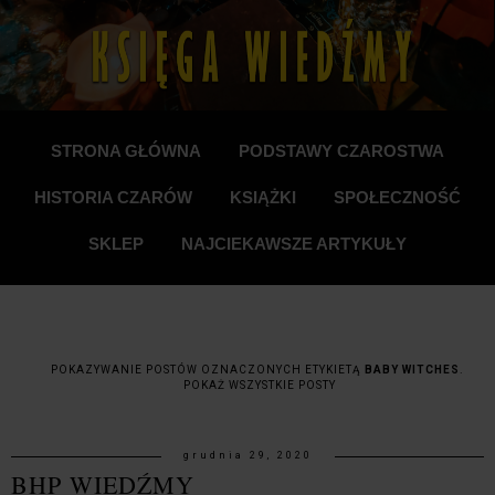
STRONA GŁÓWNA
PODSTAWY CZAROSTWA
HISTORIA CZARÓW
KSIĄŻKI
SPOŁECZNOŚĆ
SKLEP
NAJCIEKAWSZE ARTYKUŁY
POKAZYWANIE POSTÓW OZNACZONYCH ETYKIETĄ
BABY WITCHES
.
POKAŻ WSZYSTKIE POSTY
grudnia 29, 2020
BHP WIEDŹMY