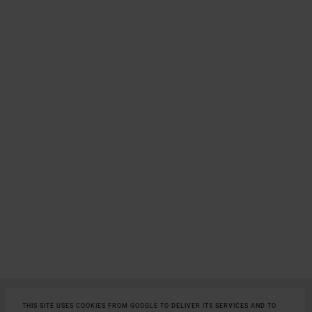
©
KSIĘGA WIEDŹMY. WSZELKIE PRAWA ZASTRZEŻONE.
THIS SITE USES COOKIES FROM GOOGLE TO DELIVER ITS SERVICES AND TO
POLITYKA PRYWATNOŚCI