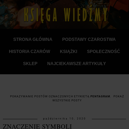
STRONA GŁÓWNA
PODSTAWY CZAROSTWA
HISTORIA CZARÓW
KSIĄŻKI
SPOŁECZNOŚĆ
SKLEP
NAJCIEKAWSZE ARTYKUŁY
POKAZYWANIE POSTÓW OZNACZONYCH ETYKIETĄ
PENTAGRAM
.
POKAŻ
WSZYSTKIE POSTY
października 10, 2020
ZNACZENIE SYMBOLI