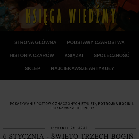
STRONA GŁÓWNA
PODSTAWY CZAROSTWA
HISTORIA CZARÓW
KSIĄŻKI
SPOŁECZNOŚĆ
SKLEP
NAJCIEKAWSZE ARTYKUŁY
POKAZYWANIE POSTÓW OZNACZONYCH ETYKIETĄ
POTRÓJNA BOGINII
.
POKAŻ WSZYSTKIE POSTY
stycznia 06, 2021
6 STYCZNIA - ŚWIĘTO TRZECH BOGIŃ