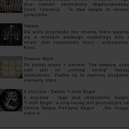
dnia również obchodzimy Międzynarodowy
Dzień Tolerancji. Te dwa święta to idealne
połączenie,...
Hekate
Dla wielu przychodzi bez imienia, które ujawnia
się w chwilach wielkiego osobistego bólu i
straty. Jest zwiastunem mocy i uzdrowienia.
Kręci...
Shadow Work
Po polsku praca z cieniem. The shadow, czyli
cień jest on „ciemną stroną” naszej
osobowości. Zwykle są to najmniej pożądane
elementy, które ...
6 stycznia - Święto Trzech Bogiń
6 stycznia - tego dnia obchodzimy Święto
Trzech Bogiń , a inną nazwą jest pochodzące od
Celtów Święto Potrójnej Bogini . „Nie mogąc
sobie d...