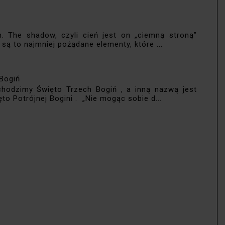
. The shadow, czyli cień jest on „ciemną stroną”
są to najmniej pożądane elementy, które ...
 Bogiń
chodzimy Święto Trzech Bogiń , a inną nazwą jest
o Potrójnej Bogini . „Nie mogąc sobie d...