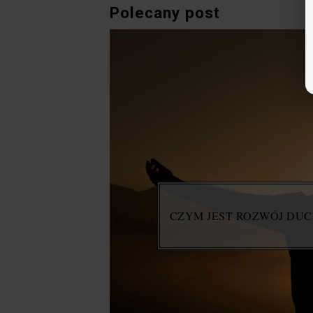
Polecany post
CZYM JEST ROZWÓJ DU