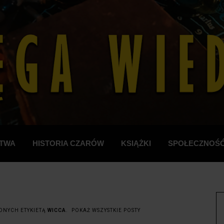
TWA
HISTORIA CZARÓW
KSIĄŻKI
SPOŁECZNOŚ
ONYCH ETYKIETĄ
WICCA
.
POKAŻ WSZYSTKIE POSTY