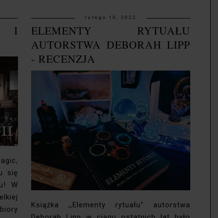
lutego 10, 2022
A I
ELEMENTY RYTUAŁU
AUTORSTWA DEBORAH LIPP
- RECENZJA
gic,
u się
cu! W
kiej
Książka ,,Elementy rytuału" autorstwa
iory
Deborah Lipp w ciągu ostatnich lat było