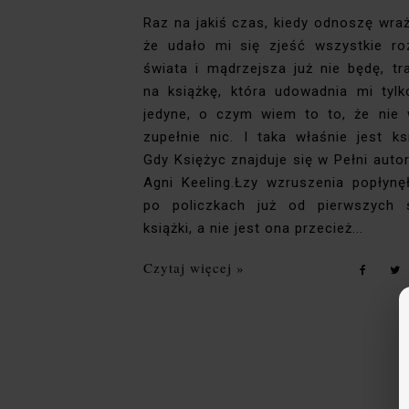
Raz na jakiś czas, kiedy odnoszę wraż
że udało mi się zjeść wszystkie r
świata i mądrzejsza już nie będę, tr
na książkę, która udowadnia mi tylk
jedyne, o czym wiem to to, że nie
zupełnie nic. I taka właśnie jest ks
Gdy Księżyc znajduje się w Pełni auto
Agni Keeling.Łzy wzruszenia popłynę
po policzkach już od pierwszych 
książki, a nie jest ona przecież...
Czytaj więcej »