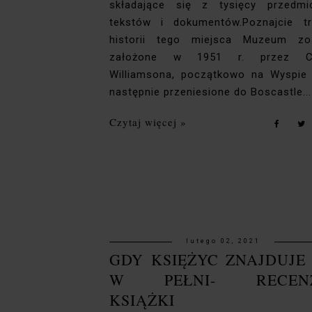
składające się z tysięcy przedmi
tekstów i dokumentów.Poznajcie t
historii tego miejsca Muzeum zo
założone w 1951 r. przez Ce
Williamsona, początkowo na Wyspie
następnie przeniesione do Boscastle...
Czytaj więcej »
lutego 02, 2021
GDY KSIĘŻYC ZNAJDUJE 
W PEŁNI- RECENZ
KSIĄŻKI