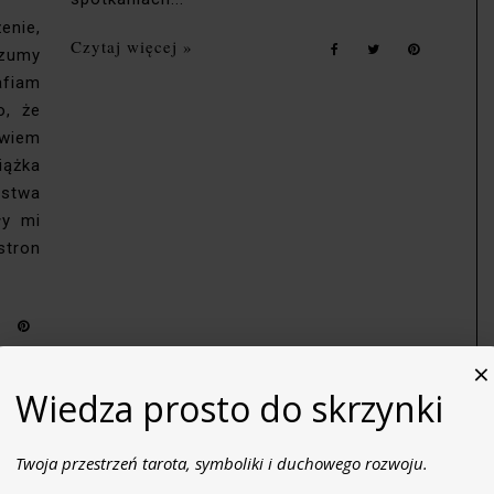
enie,
Czytaj więcej »
ozumy
afiam
o, że
 wiem
iążka
rstwa
ły mi
stron
×
Wiedza prosto do skrzynki
Twoja przestrzeń tarota, symboliki i duchowego rozwoju.